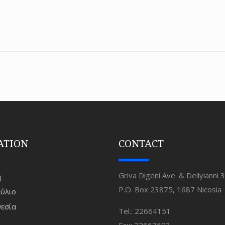
ATION
CONTACT
Griva Digeni Ave. & Deliyianni 3
ή
P.O. Box 23875, 1687 Nicosia
ύλιο
εσία
Tel.: 22664151