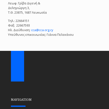
Λεωφ. Γρίβα Διγενή &
Δεληγιώργη 3,
Τ.Θ. 23875, 1687 Λευκωσία
Tηλ.: 22664151
Φαξ: 22667593
Ηλ. Διεύθυνση:
cca@cca.org.cy
Υπεύθυνος επικοινωνίας: Γιάννα Πελεκάνου
NAVIGATION