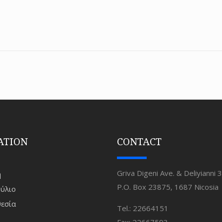
ATION
CONTACT
Griva Digeni Ave. & Deliyianni 3
ή
P.O. Box 23875, 1687 Nicosia
ύλιο
εσία
Tel.: 22664151