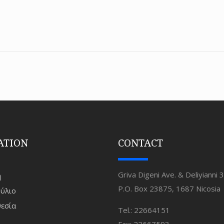
ATION
CONTACT
Griva Digeni Ave. & Deliyianni 3
ή
P.O. Box 23875, 1687 Nicosia
ύλιο
εσία
Tel.: 22664151