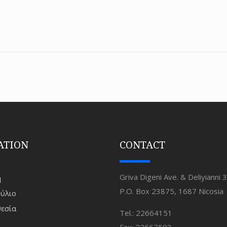
ATION
CONTACT
Griva Digeni Ave. & Deliyianni 3
ή
P.O. Box 23875, 1687 Nicosia
ύλιο
εσία
Tel.: 22664151