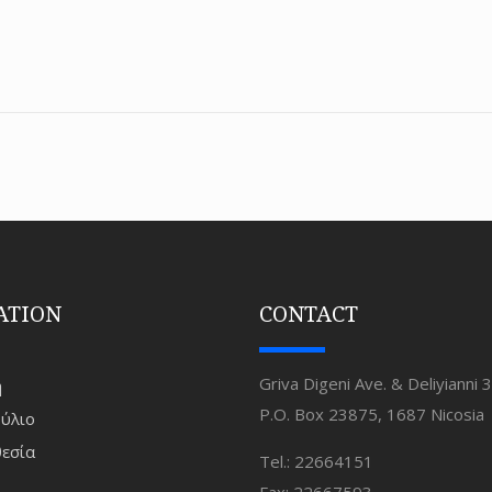
ATION
CONTACT
Griva Digeni Ave. & Deliyianni 3
ή
P.O. Box 23875, 1687 Nicosia
ύλιο
εσία
Tel.: 22664151